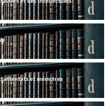
savoirs et des intellectuels
ue
 : attentats et mémoires