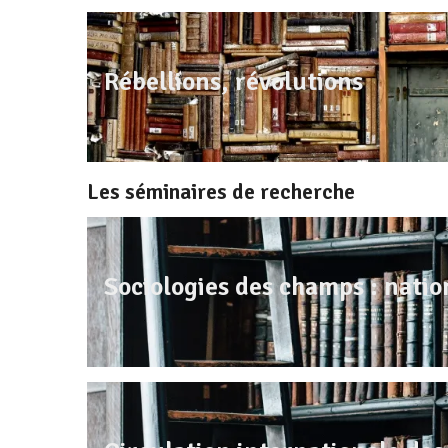
Rébellions, révolutions
Les séminaires de recherche
Sociologies d
es champs : natio