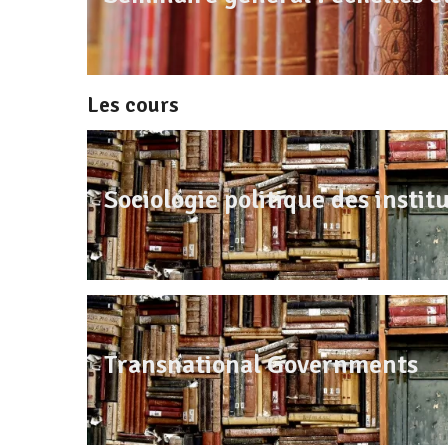
Les cours
Sociologie politique des instit
Transnational Governments